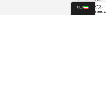
0
FA_IR
روشگاه
علاقه مندی
سبد خرید
حساب کاربری من
فرم تراکت
فاکتور
پوستر
پرچم ساحلی
پاکت
اعتماد شما افتخار ماست
تمام حقوق این وب سایت محفوظ و متعلق به مرکز چاپ بهسا می باشد.