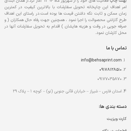
بهسا
چاپ
فعالیت های خود را از شهریور ماه 1394 آغاز کرد.از همان ابتدای
امر اهداف این چاپخانه تحویل سفارشات با بالاترین کیفیت در کمترین
زمان ممکن و ثابت نگه داشتن قیمت ها بوده است.در راستای این اهداف
طرح گارانتی محصوالت را اجرا نمود ، همچنین جهت رفاه حال همکاران ( و
صرفه جویی در وقت و هزینه هایشان ) اقدام به تحویل سفارشات آنها در
محل کارشان نمود.
تماس با ما
info@behsaprint.com
۰۹۱۷۸۱۲۸۵۱۰
۰۹۱۷۷۰۳۵۸۷۰
استان فارس – شیراز – خیابان قآنی جنوبی (نو) – کوچه ۱ – پلاک ۲۹
دسته بندی ها:
کارت ویزیت