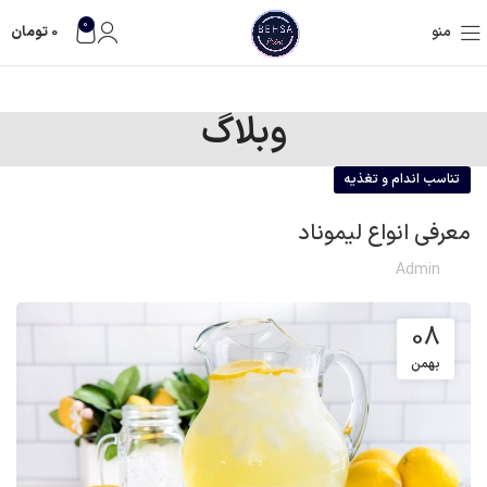
0
منو
0
تومان
وبلاگ
تناسب اندام و تغذیه
معرفی انواع لیموناد
Admin
08
بهمن